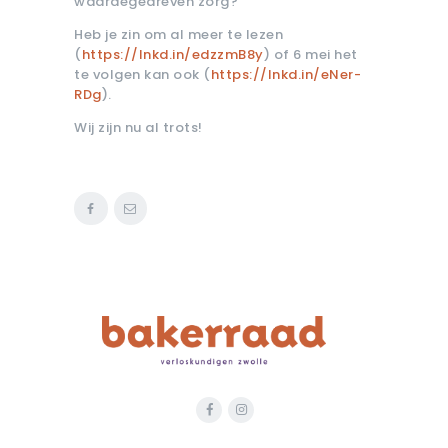
waardegedreven zorg?
Heb je zin om al meer te lezen
(
https://lnkd.in/edzzmB8y
) of 6 mei het
te volgen kan ook (
https://lnkd.in/eNer-
RDg
).
Wij zijn nu al trots!