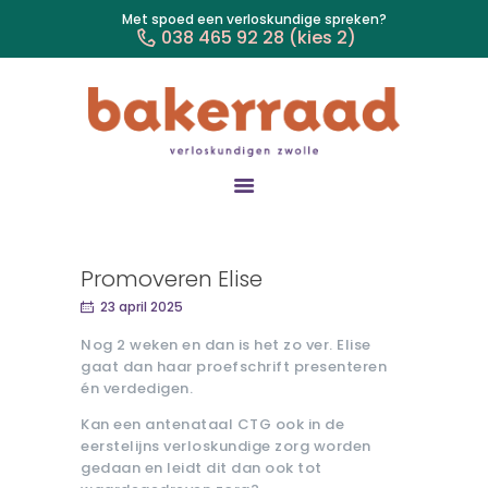
Met spoed een verloskundige spreken?
038 465 92 28 (kies 2)
HOME
KINDERWENS
ZWANGER &
BEVALLEN
KRAAMTIJD
Promoveren Elise
ANTICONCEPTIE &
23 april 2025
SEKSUALITEIT
Nog 2 weken en dan is het zo ver. Elise
MISKRAAM
gaat dan haar proefschrift presenteren
én verdedigen.
PRAKTIJK
CONTACT
Kan een antenataal CTG ook in de
eerstelijns verloskundige zorg worden
gedaan en leidt dit dan ook tot